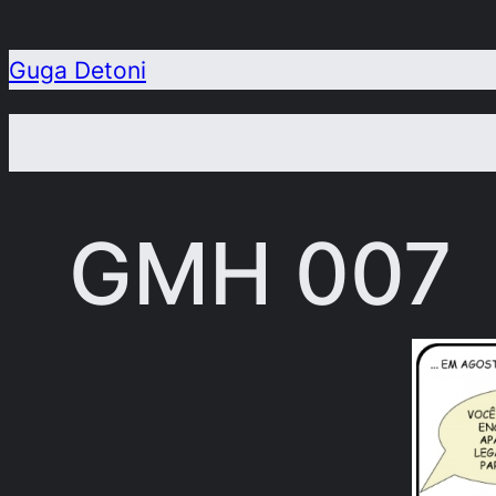
Pular
para
Guga Detoni
o
conteúdo
GMH 007