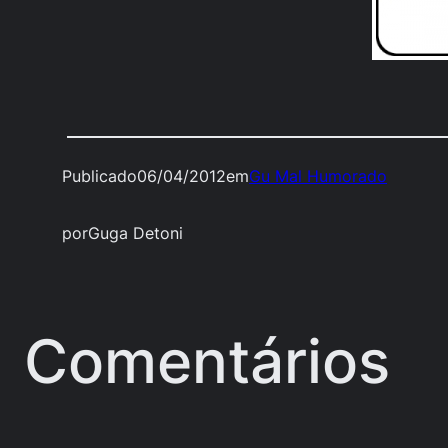
Publicado
06/04/2012
em
Gu Mal Humorado
por
Guga Detoni
Comentários