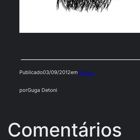
Publicado
03/09/2012
em
Digital
por
Guga Detoni
Comentários