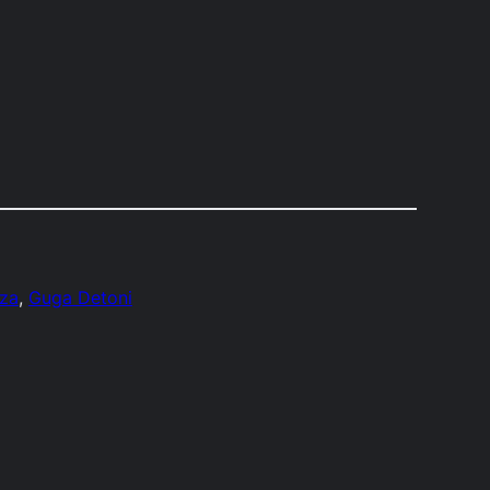
eza
, 
Guga Detoni