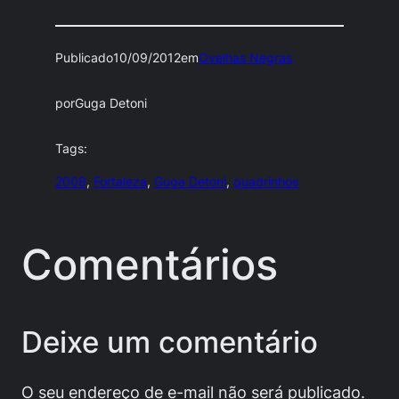
Publicado
10/09/2012
em
Ovelhas Negras
por
Guga Detoni
Tags:
2008
, 
Fortaleza
, 
Guga Detoni
, 
quadrinhos
Comentários
Deixe um comentário
O seu endereço de e-mail não será publicado.