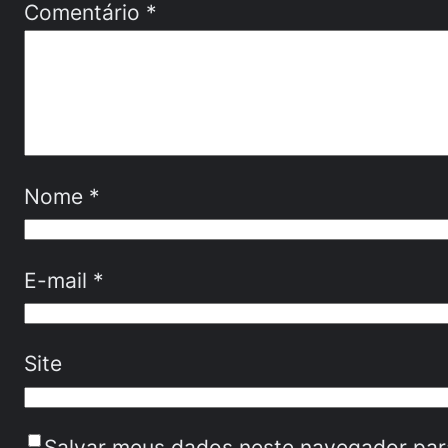
Comentário
*
Nome
*
E-mail
*
Site
Salvar meus dados neste navegador par